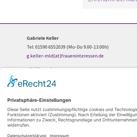
Gabriele Keller
Tel: 01590 6552039 (Mo-Do 9.00-13.00h)
g.keller-mld(at)fraueninteressen.de
Riki Überreiter
Tel: 0176 44202707 (Mo-Do 9.00-13.00h)
r.ueberreiter-mld(at)fraueninteressen.de
Kathrin Wilke
Tel: 0176 56736947 (Mo-Do 9.00-13.00h)
k.wilke-mld(at)mail.fraueninteressen.de