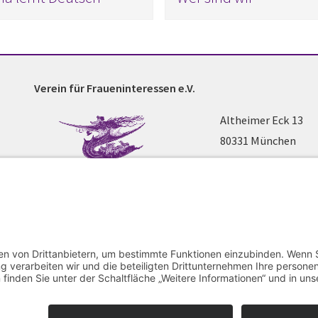
Verein für Fraueninteressen e.V.
Altheimer Eck 13
80331 München
Telefon 089 / 2 90 4
www.fraueninteres