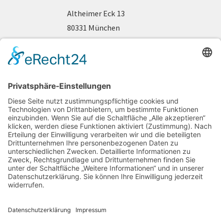
Altheimer Eck 13
80331 München
Telefon 089 / 2 90 44 63
www.fraueninteressen.de
gefördert durch: