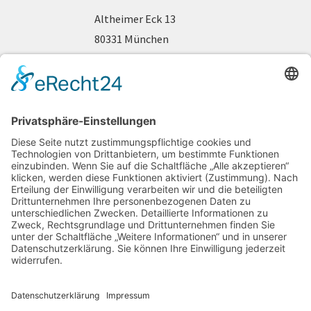
Altheimer Eck 13
80331 München
Telefon 089 / 2 90 44 63
www.fraueninteressen.de
gefördert durch: