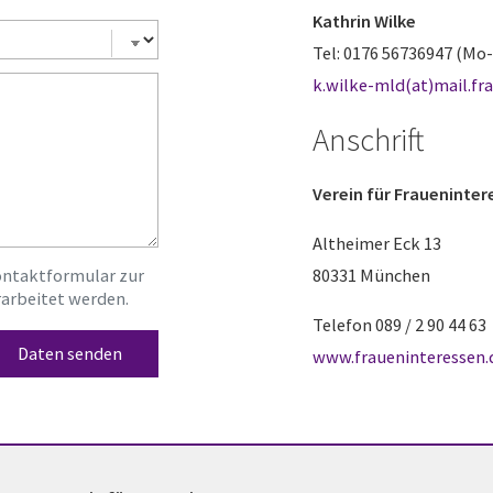
Kathrin Wilke
Tel: 0176 56736947 (Mo-
k.wilke-mld(at)mail.fr
Anschrift
Verein für
Frauenintere
Altheimer Eck 13
ontaktformular zur
80331 München
arbeitet werden.
Telefon 089 / 2 90 44 63
www.fraueninteressen.