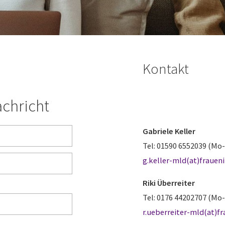
Kontakt
achricht
Gabriele Keller
Tel: 01590 6552039 (Mo-
g.keller-mld(at)frauen
Riki Überreiter
Tel: 0176 44202707 (Mo-
r.ueberreiter-mld(at)f