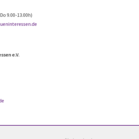
Do 9.00-13.00h)
aueninteressen.de
ssen e.V.
de