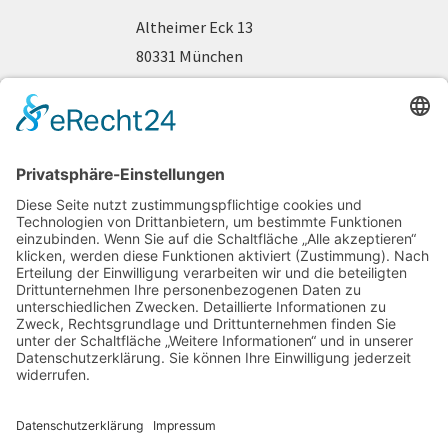
Altheimer Eck 13
80331 München
Telefon 089 / 2 90 44 63
www.fraueninteressen.de
gefördert durch: