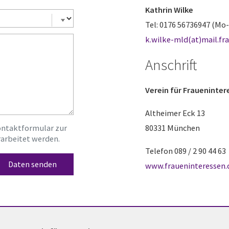
Kathrin Wilke
Tel: 0176 56736947 (Mo-
k.wilke-mld(at)mail.fr
Anschrift
Verein für
Frauenintere
Altheimer Eck 13
ontaktformular zur
80331 München
arbeitet werden.
Telefon 089 / 2 90 44 63
www.fraueninteressen.