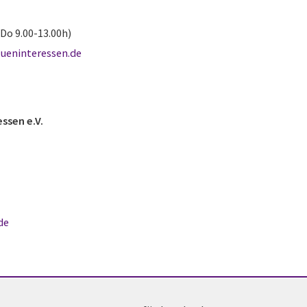
Do 9.00-13.00h)
aueninteressen.de
ssen e.V.
de