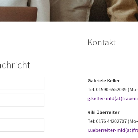
Kontakt
achricht
Gabriele Keller
Tel: 01590 6552039 (Mo-
g.keller-mld(at)frauen
Riki Überreiter
Tel: 0176 44202707 (Mo-
r.ueberreiter-mld(at)f