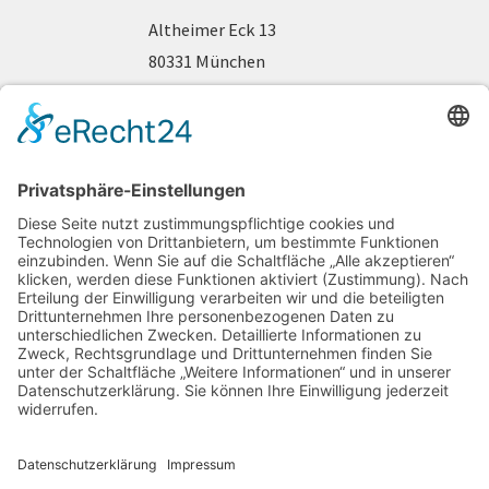
Altheimer Eck 13
80331 München
Telefon 089 / 2 90 44 63
www.fraueninteressen.de
gefördert durch: