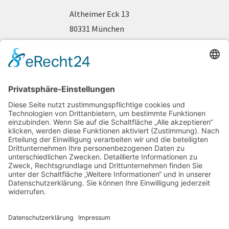
Altheimer Eck 13
80331 München
Telefon 089 / 2 90 44 63
www.fraueninteressen.de
gefördert durch: